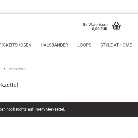
Ihr Warenkorb
0,00 EUR
FIGKEITSHOSEN
HALSBÄNDER
LOOPS
STYLE AT HOME
»
Merkzettel
rkzettel
ben noch nichts auf Ihrem Merkzettel.