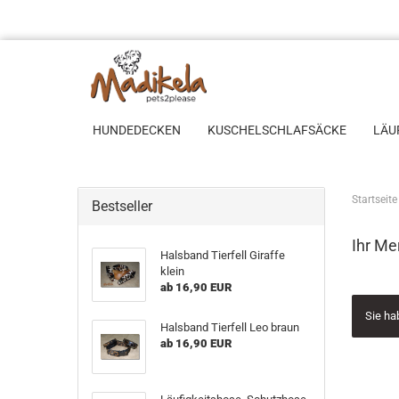
HUNDEDECKEN
KUSCHELSCHLAFSÄCKE
LÄU
Startseite
Bestseller
Ihr Me
Hals­band Tier­fell Gi­raf­fe
klein
ab 16,90 EUR
Sie ha
Hals­band Tier­fell Leo braun
ab 16,90 EUR