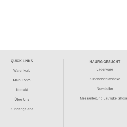
QUICK LINKS
HÄUFIG GESUCHT
Lagerware
Warenkorb
Kuschelschlafsäcke
Mein Konto
Newsletter
Kontakt
Messanleitung Läufigkeitshos
Über Uns
Kundengalerie