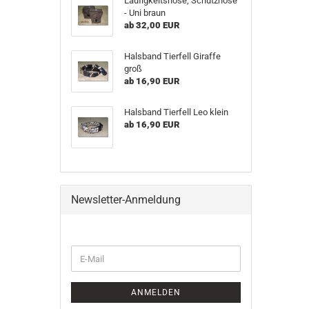
Läu­fig­keits­ho­se, Schutz­ho­se
- Uni braun
ab 32,00 EUR
Hals­band Tier­fell Gi­raf­fe
groß
ab 16,90 EUR
Hals­band Tier­fell Leo klein
ab 16,90 EUR
Newsletter-Anmeldung
WEITER
E-
ZUR
Mail
NEWSLETTER-
ANMELDUNG
ANMELDEN