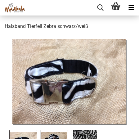
Hals­band Tier­fell Zebra schwarz/weiß