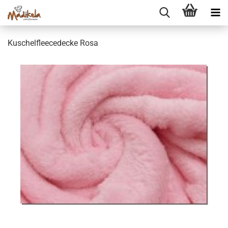
Ku­schel­fleece­de­cke Rosa