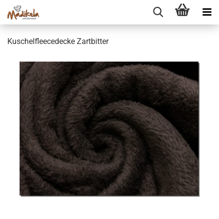
Ku­schel­fleece­de­cke Zart­bit­ter